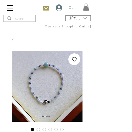
ログイン
JPY (¥)
[Overseas Shopping Guide]