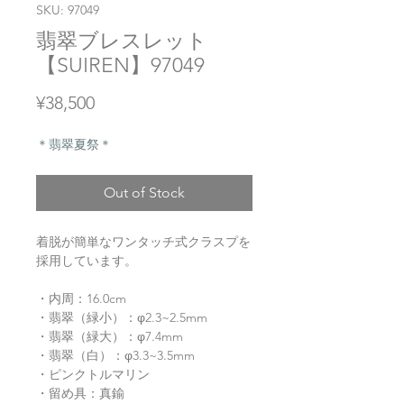
SKU: 97049
翡翠ブレスレット
【SUIREN】97049
Price
¥38,500
＊翡翠夏祭＊
Out of Stock
着脱が簡単なワンタッチ式クラスプを
採用しています。
・内周：16.0cm
・翡翠（緑小）：φ2.3~2.5mm
・翡翠（緑大）：φ7.4mm
・翡翠（白）：φ3.3~3.5mm
・ピンクトルマリン
・留め具：真鍮