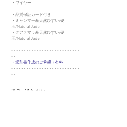
・ワイヤー
・品質保証カード付き
・ミャンマー産天然ひすい/硬
玉/Natural Jade
・グアテマラ産天然ひすい/硬
玉/Natural Jade
- - - - - - - - - - - - - - - - - - - - - - - - - - -
- -
・鑑別書
作成のご希望（有料）
- - - - - - - - - - - - - - - - - - - - - - - - - - -
- -
返品・返金ポリシー
お電話かメールにてご連絡の上、
商品の配送について
商品到着から7日以内に弊社まで
ご返送ください。返品にかかる送
【送料】
料、銀行振込等による返金時の手