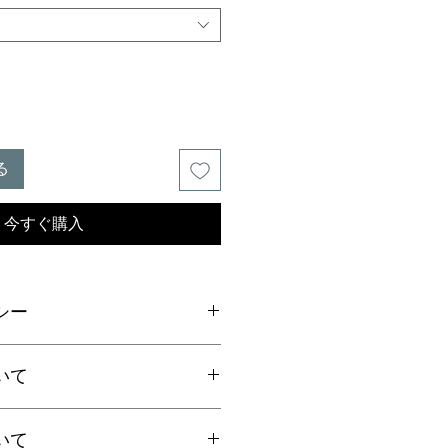
る
今すぐ購入
シー
ご連絡の上、商品到着から7日以内
いて
ださい。返品にかかる送料、銀行振
手数料はお客様負担となります。
いて
上お買上げで
全国送料無料
。