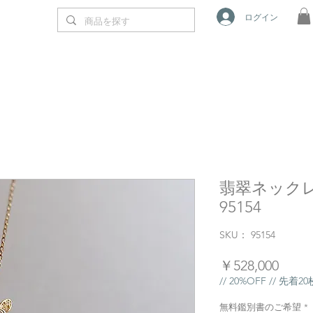
ログイン
翡翠ネックレ
95154
SKU： 95154
価
￥528,000
格
// 20%OFF // 先着
無料鑑別書のご希望
*