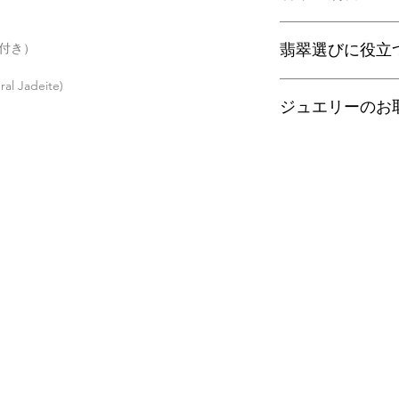
ヤマト運輸宅配便：全
日本郵便クリックポス
当店の鑑別書は日本
ー付き）
通常商品は日本郵便
翡翠選びに役立
をしております。
す。
翡翠であることはもち
Jadeite)
梱包サイズ、お届け
査を行い天然の色彩
翡翠選びに役立つ動画
配便となります。
望の際はご注文の際
ジュエリーのお
す。
特にご希望がある場
金が税別50,000
以下リンクよりご覧
せ。
す）。
■
ゴールドジュエリ
有料の鑑別書をご希望
・
くりぬき指輪のサ
【発送】
円をご一緒にご購入
18金/14金は他の
通常商品の発送は土
鑑別箇所は任意の翡
・
バングルの選び方
では化学変化を起こ
日、大型連休明けの
※鑑別書の作成はキ
また、18金や14金
了承くださいませ。
・
翡翠って何色？
になることがあるの
手入れがおすすめで
・
ペンダント"玉璧"
また、通常ジュエリ
切れるように作られ
・
その他の動画
これは、つけている
そのため、ご入浴時
・
翡翠について（web
ーに負荷がかかる可
ください。