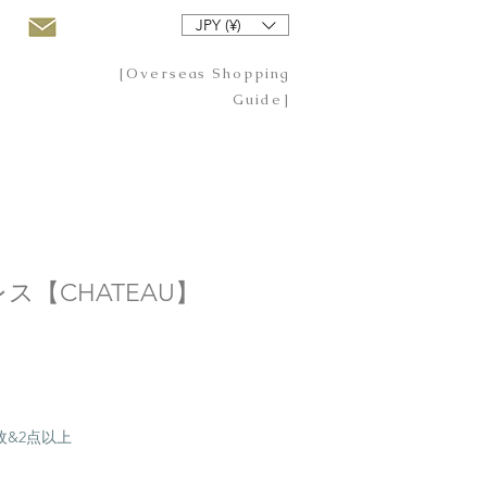
JPY (¥)
[Overseas Shopping
Guide]
ス【CHATEAU】
20枚&2点以上