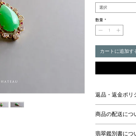
選択
数量
*
カートに追加す
返品・返金ポリ
お電話かメールにて
商品の配送につ
に弊社までご返送く
込等による返金時の
【送料】
翡翠鑑別書につ
3,980円（税込）以