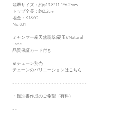
翡
翠サイズ：約φ13.8*11.1*6.2mm
トップ全長：約2.2cm
地金：K18YG
No.831
ミャンマー産天然翡翠(硬玉)/Natural
Jade
品質保証カード付き
※チェーン別売
チェーンのバリエーションはこちら
- - - - - - - - - - - - - - - - - - - - - - - - - - -
- -
・
鑑別書作成のご希望（有料）
- - - - - - - - - - - - - - - - - - - - - - - - - - -
- -
返品・返金ポリシー