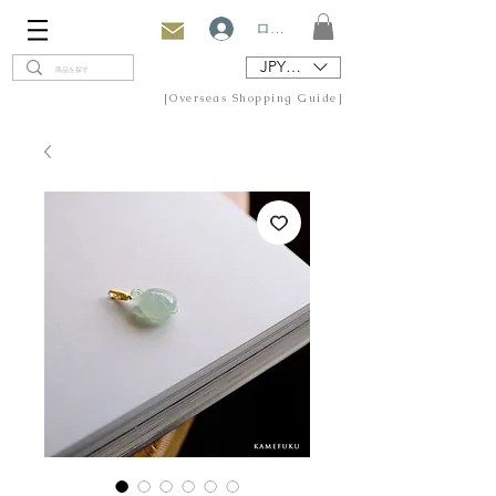
ログイン
JPY (¥)
[Overseas Shopping Guide]