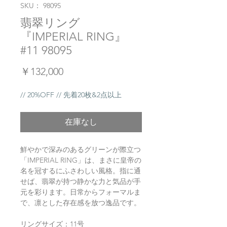
SKU： 98095
翡翠リング
『IMPERIAL RING』
#11 98095
価
￥132,000
格
// 20%OFF // 先着20枚&2点以上
在庫なし
鮮やかで深みのあるグリーンが際立つ
「IMPERIAL RING」は、まさに皇帝の
名を冠するにふさわしい風格。指に通
せば、翡翠が持つ静かな力と気品が手
元を彩ります。日常からフォーマルま
で、凛とした存在感を放つ逸品です。
リングサイズ：11号