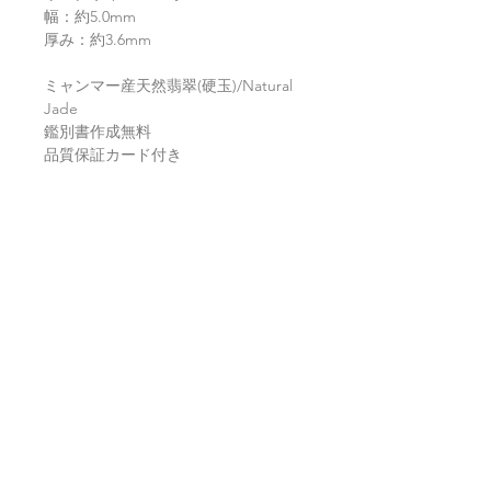
幅：約5.0mm
厚み：約3.6mm
ミャンマー産天然翡翠(硬玉)/Natural
Jade
鑑別書作成無料
品質保証カード付き
返品・返金ポリシー
お電話かメールにてご連絡の上、商品
商品の配送について
到着から7日以内に弊社までご返送く
ださい。返品にかかる送料、銀行振込
等による返金時の手数料はお客様負担
【送料】
翡翠鑑別書について
となります。
3,980円（税込）以上お買上げで
全国
送料無料
。
ヤマト運輸宅配便：全国一律770円
当店の鑑別書は日本国内で信頼の於け
翡翠選びに役立つ動画
日本郵便クリックポスト：全国一律
る鑑別機関へ依頼をしております。
185円
翡翠であることはもちろん、FT-IR分
通常商品は日本郵便クリックポストに
析にて染料の含浸検査を行い天然の色
翡翠選びに役立つ動画を"翡翠TV"にて