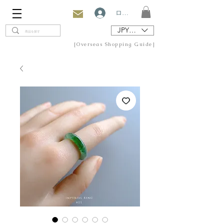
ログイン
JPY (¥)
[Overseas Shopping Guide]