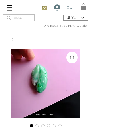
ログイン
JPY (¥)
[Overseas Shopping Guide]