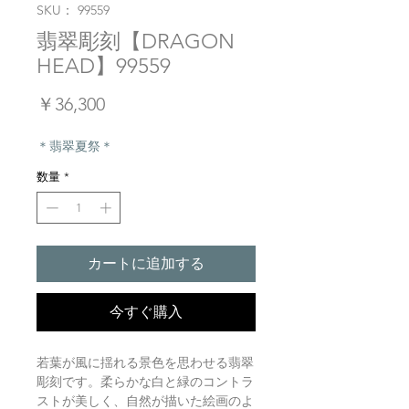
SKU： 99559
翡翠彫刻【DRAGON
HEAD】99559
価
￥36,300
格
＊翡翠夏祭＊
数量
*
カートに追加する
今すぐ購入
若葉が風に揺れる景色を思わせる翡翠
彫刻です。柔らかな白と緑のコントラ
ストが美しく、自然が描いた絵画のよ