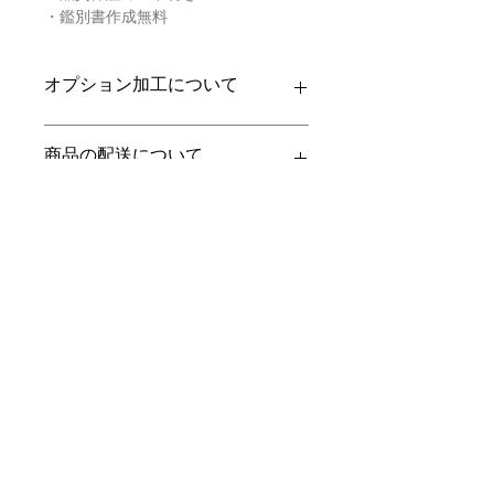
・鑑別書作成無料
オプション加工について
お求めいただきましたお品への加工を
商品の配送について
承ります。
・バチカン加工
【送料】
翡翠鑑別書について
チェーンを通すためのバチカンをお
3,980円（税込）以上お買上げで
全国
付けいたします。
送料無料
。
ヤマト運輸宅配便：全国一律770円
当店の鑑別書は日本国内で信頼の於け
クーポンの併用について
・穴開け加工
日本郵便クリックポスト：全国一律
る鑑別機関へ依頼をしております。
穴が開いていない翡翠にバチカン用
185円
翡翠であることはもちろん、FT-IR分
の穴を開ける加工です。
通常商品は日本郵便クリックポストに
析にて染料の含浸検査を行い天然の色
誠に恐れ入りますが、クーポン・その
返品・返金ポリシー
て発送いたします。
彩を保証しております。鑑別書をご希
他割引キャンペーンの併用は出来ませ
・各種紐の取り付け
梱包サイズ、お届け日時指定、代引
望の際はご注文の際に選択肢をお選び
ん。ご了承くださいませ。
（ネックレス紐、根付け紐、ストラ
き、高額商品等は宅配便となります。
ください（商品代金が税別50,000円以
お電話かメールにてご連絡の上、商品
ップ紐）
翡翠選びに役立つ動画
特にご希望がある場合は備考欄にてお
上は無料、未満は有料となります）。
到着から7日以内に弊社までご返送く
ご購入いただきました翡翠へ無料で
知らせくださいませ。
有料の鑑別書をご希望の場合は「翡翠
ださい。返品にかかる送料、銀行振込
紐をお付けいたします。
鑑別書」税別6,000円をご一緒にご購
等による返金時の手数料はお客様負担
翡翠選びに役立つ動画を"翡翠TV"にて