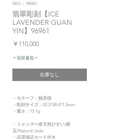
SKU： 96961
翡翠彫刻【ICE
LAVENDER GUAN
YIN】96961
価
￥110,000
格
＊翡翠夏祭＊
在庫なし
・モチーフ：観音様
・彫刻サイズ：42.2*28.4*7.3mm
・重さ：13.1g
・ミャンマー産天然ひすい/硬
玉/Natural Jade
・品質保証カード付き