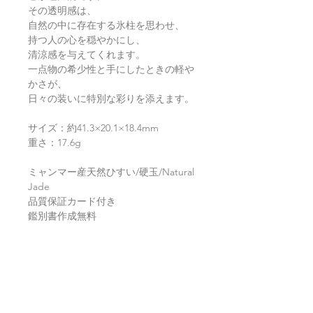
その透明感は、
自然の中に存在する氷柱を思わせ、
持つ人の心を穏やかにし、
清涼感を与えてくれます。
一点物の希少性と手にしたときの軽や
かさが、
日々の装いに特別な彩りを添えます。
サイズ：約41.3×20.1×18.4mm
重さ：17.6g
ミャンマー産天然ひすい/硬玉/Natural
Jade
品質保証カード付き
鑑別書作成無料
オプション加工について
お求めいただきましたお品への加工を
商品の配送について
承ります。