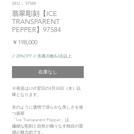
SKU： 97584
翡翠彫刻【ICE
TRANSPARENT
PEPPER】97584
価
￥198,000
格
// 20%OFF // 先着20枚&2点以上
在庫なし
※発送はLIVE翌日の4月24日（木）以
降となります。
氷のように透明で清らかな美しさを放
つ翡翠
「Ice Transparent Pepper」は、
繊細な彫刻と自然が織りなす独自の質
感が魅力的です。