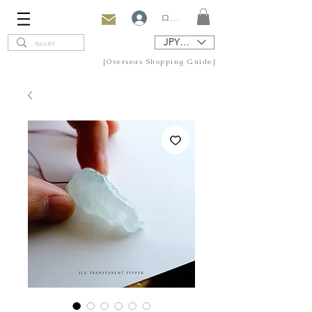
ログイン
JPY (¥)
[Overseas Shopping Guide]