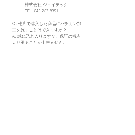
株式会社 ジョイテック
TEL: 045-263-8351
Q. 他店で購入した商品にバチカン加
工を施すことはできますか？
A. 誠に恐れ入りますが、保証の観点
より承ることが出来ません。
当店にてご購入の翡翠のみお預か
りいたしております。
Q. 翡翠自体に穴が開いていないもの
にバチカンを付けたいのですが。
A. 翡翠の形状により、穴を開けてバ
チカンを通せるものと金属の枠をお作
りしてバチカンを付けるものの２通り
が可能でございます。
販売しておりますお品物は各商品
ページへ記載がございますので、ご参
照くださいませ。
ご不明な場合はお気軽にお問い合
わせください。