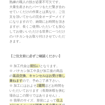
熟練の職人の技が必要不可欠です。
大量生産されたパーツをただ繋ぎ合わ
せていくだけの作業とは異なり、ご注
文を頂いてからの完全オーダーメイド
になりますので、納期にお時間を頂き
ますが、長くご使用いただいても安心
してお使いいただける世界に一つだけ
のバチカンをお取り付けさせていただ
きます。
【ご注文前に必ずご確認ください】
※ 加工代金は
前払い
となります。
※ バチカン加工中及び加工後の商品
の
返品交換、キャンセルはお受け致し
兼ねます
ので、予めご了承下さい。
※ 加工にはおよそ
2週間
ほどお時間を
いただいております（長期休暇を挟む
場合はこの限りではありません）。
※ 翡翠のサイズ、形状によって
仕上