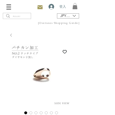
登入
JPY (¥)
[Overseas Shopping Guide]