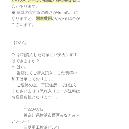
がりのイメージが画像と多少異なる
場
合があります。
※ 翡翠の穴付近の厚さが4mm以上に
なりますと、
別途費用
がかかる場合が
ございます。
【Q&A】
Q. 以前購入した翡翠にバチカン加工
はできますか？
A. はい。
当店にてご購入頂きました翡翠の
加工は承っております。
ご連絡の上、下記住所までお送り
くださいませ（恐れ入りますが送料は
お客様負担となります）。
〒220-0012
神奈川県横浜市西区みなとみら
い3ー3ー1
三菱重工横浜ビル1F