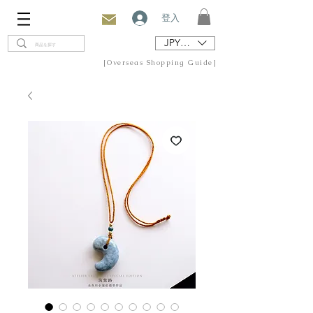
登入
JPY (¥)
[Overseas Shopping Guide]