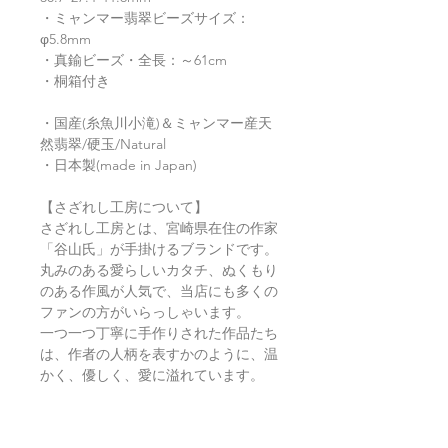
・ミャンマー翡翠ビーズサイズ：
φ5.8mm
・真鍮ビーズ・全長：～61cm
・桐箱付き
・国産(糸魚川小滝)＆ミャンマー産天
然翡翠/硬玉/Natural
・日本製(made in Japan)
【さざれし工房について】
さざれし工房とは、宮崎県在住の作家
「谷山氏」が手掛けるブランドです。
丸みのある愛らしいカタチ、ぬくもり
のある作風が人気で、当店にも多くの
ファンの方がいらっしゃいます。
一つ一つ丁寧に手作りされた作品たち
は、作者の人柄を表すかのように、温
かく、優しく、愛に溢れています。