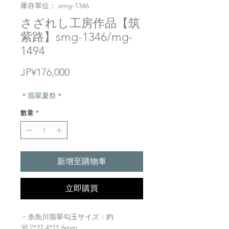
庫存單位： smg-1346
さざれし工房作品【筑
紫路】smg-1346/mg-
1494
價
JP¥176,000
格
＊翡翠夏祭＊
數量
*
新增至購物車
立即購買
・糸魚川翡翠勾玉サイズ：約
38.7*27.4*11.6mm