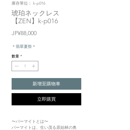
庫存單位： k-p016
琥珀ネックレス
【ZEN】k-p016
價
JP¥88,000
格
＊翡翠夏祭＊
數量
*
新增至購物車
立即購買
〜バーマイトとは〜
バーマイトは、生い茂る原始林の奥