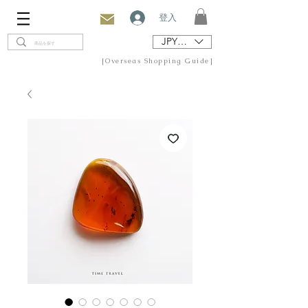
登入
JPY (¥)
[Overseas Shopping Guide]