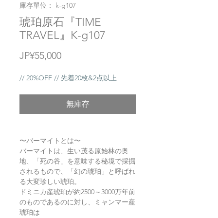
庫存單位： k-g107
琥珀原石『TIME
TRAVEL』K-g107
價
JP¥55,000
格
// 20%OFF // 先着20枚&2点以上
無庫存
〜バーマイトとは〜
バーマイトは、生い茂る原始林の奥
地、「死の谷」を意味する秘境で採掘
されるもので、「幻の琥珀」と呼ばれ
る大変珍しい琥珀。
ドミニカ産琥珀が約2500～3000万年前
のものであるのに対し、ミャンマー産
琥珀は