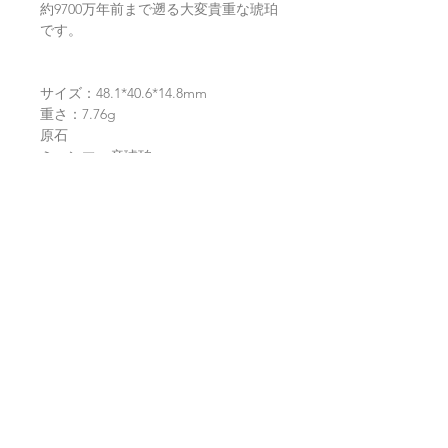
約9700万年前まで遡る大変貴重な琥珀
です。
サイズ：48.1*40.6*14.8mm
重さ：7.76g
原石
ミャンマー産琥珀
返品・返金ポリシー
お電話かメールにてご連絡の上、商品
商品の配送について
到着から7日以内に弊社までご返送く
ださい。返品にかかる送料、銀行振込
等による返金時の手数料はお客様負担
【送料】
翡翠鑑別書について
となります。
3,980円（税込）以上お買上げで
全国
送料無料
。
ヤマト運輸宅配便：全国一律770円
当店の鑑別書は日本国内で信頼の於け
翡翠選びに役立つ動画
日本郵便クリックポスト：全国一律
る鑑別機関へ依頼をしております。
185円
翡翠であることはもちろん、FT-IR分