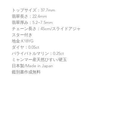
トップサイズ：37.7mm
翡翠長さ：22.4mm
翡翠厚み：5.2~7.5mm
チェーン長さ：45cm/スライドアジャ
スター付き
地金:K18YG
ダイヤ：0.05ct
パライバトルマリン：0.25ct
ミャンマー産天然ひすい/硬玉
日本製/Made in Japan
鑑別書作成無料
返品・返金ポリシー
お電話かメールにてご連絡の上、商品
商品の配送について
到着から7日以内に弊社までご返送く
ださい。返品にかかる送料、銀行振込
等による返金時の手数料はお客様負担
【送料】
翡翠鑑別書について
となります。
3,980円（税込）以上お買上げで
全国