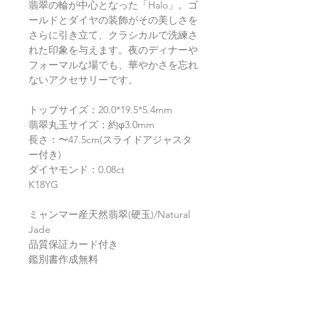
翡翠の輪が中心となった「Halo」。ゴ
ールドとダイヤの装飾がその美しさを
さらに引き立て、クラシカルで洗練さ
れた印象を与えます。夜のディナーや
フォーマルな場でも、華やかさを忘れ
ないアクセサリーです。
トップサイズ：20.0*19.5*5.4mm
翡翠丸玉サイズ：約φ3.0mm
長さ：〜47.5cm(スライドアジャスタ
ー付き)
ダイヤモンド：0.08ct
K18YG
ミャンマー産天然翡翠(硬玉)/Natural
Jade
品質保証カード付き
鑑別書作成無料