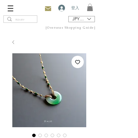
登入
JPY (¥)
[Overseas Shopping Guide]