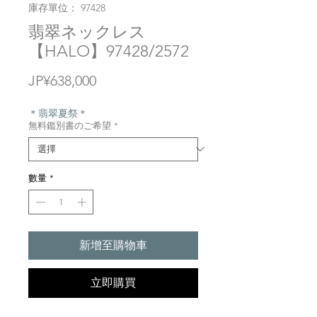
庫存單位： 97428
翡翠ネックレス
【HALO】97428/2572
價
JP¥638,000
格
＊翡翠夏祭＊
無料鑑別書のご希望
*
數量
*
新增至購物車
立即購買