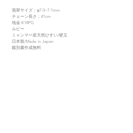
翡翠サイズ：φ7.0~7.1mm
チェーン長さ：41cm
地金:K18PG
ルビー
ミャンマー産天然ひすい/硬玉
日本製/Made in Japan
鑑別書作成無料
返品・返金ポリシー
お電話かメールにてご連絡の上、商品
商品の配送について
到着から7日以内に弊社までご返送く
ださい。返品にかかる送料、銀行振込
等による返金時の手数料はお客様負担
【送料】
翡翠鑑別書について
となります。
3,980円（税込）以上お買上げで
全国
送料無料
。
ヤマト運輸宅配便：全国一律770円
当店の鑑別書は日本国内で信頼の於け
翡翠選びに役立つ動画
日本郵便クリックポスト：全国一律
る鑑別機関へ依頼をしております。
185円
翡翠であることはもちろん、FT-IR分