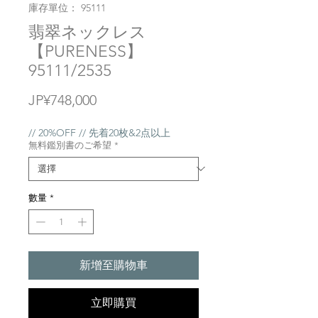
庫存單位： 95111
翡翠ネックレス
【PURENESS】
95111/2535
價
JP¥748,000
格
// 20%OFF // 先着20枚&2点以上
無料鑑別書のご希望
*
數量
*
新增至購物車
立即購買