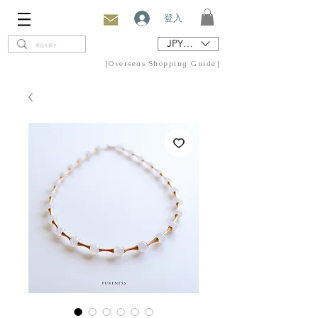
登入
JPY (¥)
[Overseas Shopping Guide]