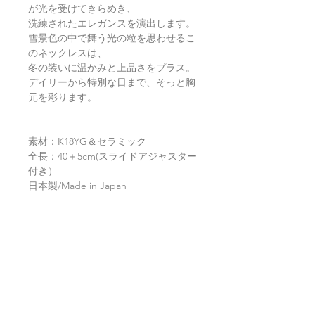
が光を受けてきらめき、
洗練されたエレガンスを演出します。
雪景色の中で舞う光の粒を思わせるこ
のネックレスは、
冬の装いに温かみと上品さをプラス。
デイリーから特別な日まで、そっと胸
元を彩ります。
素材：K18YG＆セラミック
全長：40＋5cm(スライドアジャスター
付き）
日本製/Made in Japan
返品・返金ポリシー
お電話かメールにてご連絡の上、商品
商品の配送について
到着から7日以内に弊社までご返送く
ださい。返品にかかる送料、銀行振込