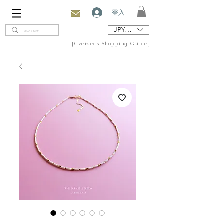
登入
JPY (¥)
[Overseas Shopping Guide]