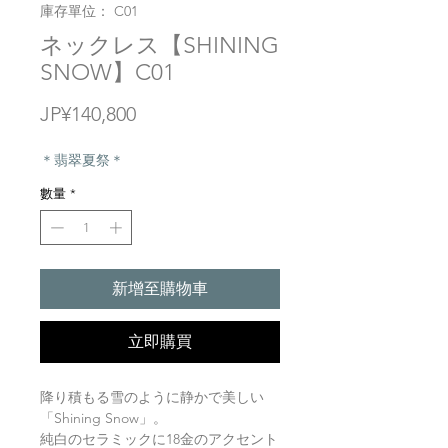
庫存單位： C01
ネックレス【SHINING
SNOW】C01
價
JP¥140,800
格
＊翡翠夏祭＊
數量
*
新增至購物車
立即購買
降り積もる雪のように静かで美しい
「Shining Snow」。
純白のセラミックに18金のアクセント