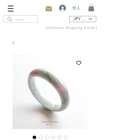
登入
JPY (¥)
[Overseas Shopping Guide]