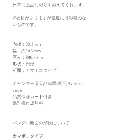
日常に上品な彩りを添えてくれます。
※石目がありますが強度には影響のな
いものです。
内径：58.1mm
幅：約14.9mm
厚み：約8.7mm
形状：円形
断面：カマボコタイプ
ミャンマー産天然翡翠(硬玉)/Natural
Jade
品質保証カード付き
鑑別書作成無料
バングル断面の形状について
カマボコタイプ