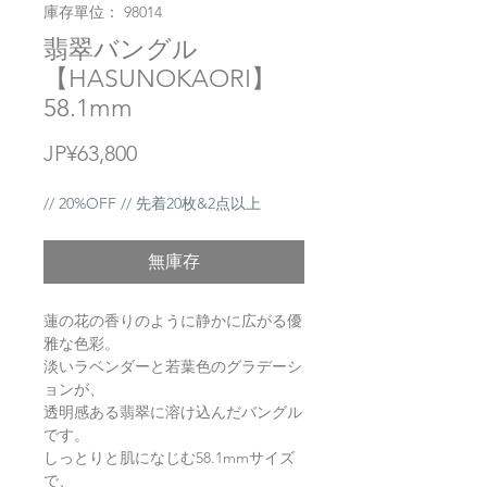
庫存單位： 98014
翡翠バングル
【HASUNOKAORI】
58.1mm
價
JP¥63,800
格
// 20%OFF // 先着20枚&2点以上
無庫存
蓮の花の香りのように静かに広がる優
雅な色彩。
淡いラベンダーと若葉色のグラデーシ
ョンが、
透明感ある翡翠に溶け込んだバングル
です。
しっとりと肌になじむ58.1mmサイズ
で、