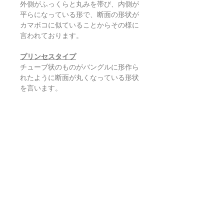
外側がふっくらと丸みを帯び、内側が
平らになっている形で、断面の形状が
カマボコに似ていることからその様に
言われております。
プリンセスタイプ
チューブ状のものがバングルに形作ら
れたように断面が丸くなっている形状
を言います。
デザインのお好みや着け心地でお選び
ください。
返品・返金ポリシー
お電話かメールにてご連絡の上、商品
商品の配送について
到着から7日以内に弊社までご返送く
ださい。返品にかかる送料、銀行振込
等による返金時の手数料はお客様負担
【送料】
翡翠鑑別書について
となります。
3,980円（税込）以上お買上げで
全国