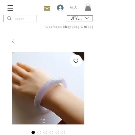
登入
JPY (¥)
[Overseas Shopping Guide]