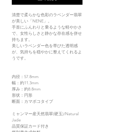
清楚で柔らかな色彩のラベンダー翡翠
が美しい「NENE」。
手首にふんわりと乗るような軽やかさ
で、女性らしさと静かな存在感を併せ
持ちます。
美しいラベンダー色を帯びた透明感
が、気持ちを穏やかに整えてくれるよ
うです。
内径：57.8mm
幅：約11.3mm
厚み：約8.8mm
形状：円形
断面：カマボコタイプ
ミャンマー産天然翡翠(硬玉)/Natural
Jade
品質保証カード付き