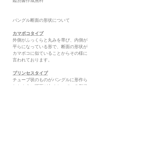
鑑別書作成無料
バングル断面の形状について
カマボコタイプ
外側がふっくらと丸みを帯び、内側が
平らになっている形で、断面の形状が
カマボコに似ていることからその様に
言われております。
プリンセスタイプ
チューブ状のものがバングルに形作ら
れたように断面が丸くなっている形状
を言います。
デザインのお好みや着け心地でお選び
ください。
返品・返金ポリシー