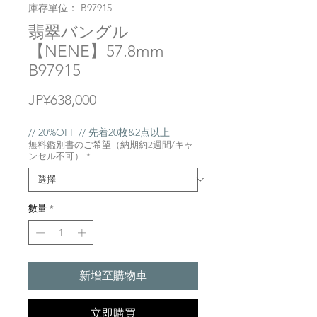
庫存單位： B97915
翡翠バングル
【NENE】57.8mm
B97915
價
JP¥638,000
格
// 20%OFF // 先着20枚&2点以上
無料鑑別書のご希望（納期約2週間/キャ
ンセル不可）
*
數量
*
新增至購物車
立即購買