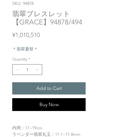
SKU: 94878
翡翠ブレスレット
【GRACE】94878/494
Price
¥1,010,510
＊翡翠夏祭＊
Quantity
*
Add to Cart
Buy Now
内周：17~19cm
ラベンダー翡翠丸玉：11.1~11.8mm