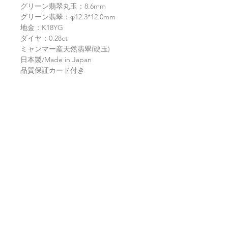
グリーン翡翠丸玉：8.6mm
グリーン翡翠：φ12.3*12.0mm
地金：K18YG
ダイヤ：0.28ct
ミャンマー産天然翡翠(硬玉)
日本製/Made in Japan
品質保証カード付き
返品・返金ポリシー
お電話かメールにてご連絡の上、
商品の配送について
商品到着から7日以内に弊社まで
ご返送ください。返品にかかる送
【送料】
料、銀行振込等による返金時の手
翡翠鑑別書について
3,980円（税込）以上お買上げで
数料はお客様負担となります。
全国送料無料
。
当店の鑑別書は日本国内で信頼の
ヤマト運輸宅配便：全国一律770
翡翠選びに役立つ動画
於ける鑑別機関へ依頼をしており
円
ます。
日本郵便クリックポスト：全国一
翡翠選びに役立つ動画を"翡翠
翡翠であることはもちろん、FT-