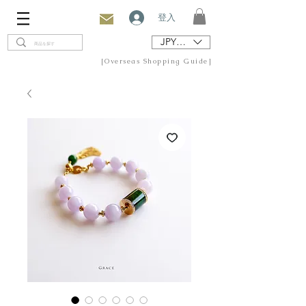
登入
JPY (¥)
[Overseas Shopping Guide]