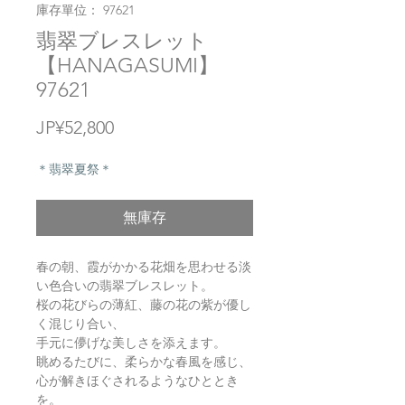
庫存單位： 97621
翡翠ブレスレット
【HANAGASUMI】
97621
價
JP¥52,800
格
＊翡翠夏祭＊
無庫存
春の朝、霞がかかる花畑を思わせる淡
い色合いの翡翠ブレスレット。
桜の花びらの薄紅、藤の花の紫が優し
く混じり合い、
手元に儚げな美しさを添えます。
眺めるたびに、柔らかな春風を感じ、
心が解きほぐされるようなひととき
を。