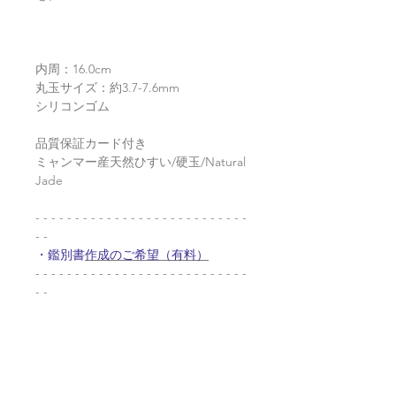
内周：16.0cm
丸玉サイズ：約3.7-7.6mm
シリコンゴム
品質保証カード付き
ミャンマー産天然ひすい/硬玉/Natural
Jade
- - - - - - - - - - - - - - - - - - - - - - - - - - -
- -
・鑑別書
作成のご希望（有料）
- - - - - - - - - - - - - - - - - - - - - - - - - - -
- -
返品・返金ポリシー
お電話かメールにてご連絡の上、商品