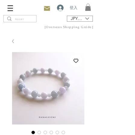
登入
JPY (¥)
[Overseas Shopping Guide]