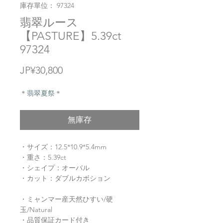
庫存單位： 97324
翡翠ルース
【PASTURE】5.39ct
97324
價
JP¥30,800
格
＊翡翠夏祭＊
無庫存
・サイズ：12.5*10.9*5.4mm
・重さ：5.39ct
・シェイプ：オーバル
・カット：ダブルカボション
・ミャンマー産天然ひすい/硬
玉/Natural
・品質保証カード付き