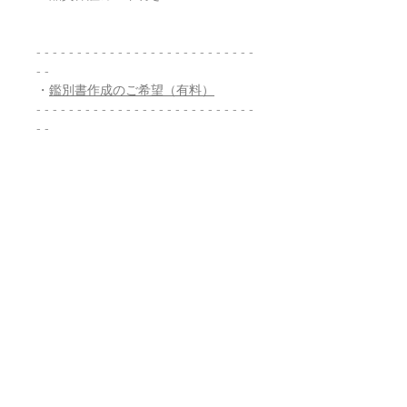
- - - - - - - - - - - - - - - - - - - - - - - - - - -
- -
・
鑑別書作成のご希望（有料）
- - - - - - - - - - - - - - - - - - - - - - - - - - -
- -
返品・返金ポリシー
お電話かメールにてご連絡の上、商品
商品の配送について
到着から7日以内に弊社までご返送く
ださい。返品にかかる送料、銀行振込
等による返金時の手数料はお客様負担
【送料】
翡翠鑑別書について
となります。
3,980円（税込）以上お買上げで
全国
送料無料
。
ヤマト運輸宅配便：全国一律770円
当店の鑑別書は日本国内で信頼の於け
翡翠選びに役立つ動画
日本郵便クリックポスト：全国一律
る鑑別機関へ依頼をしております。
185円
翡翠であることはもちろん、FT-IR分