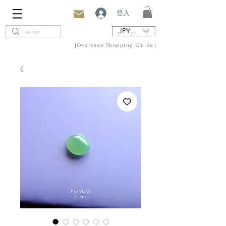
登入
JPY (¥)
[Overseas Shopping Guide]