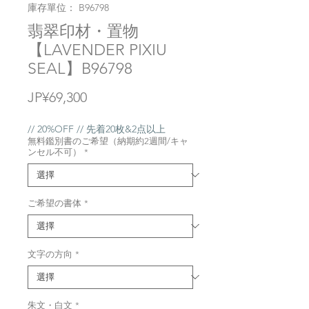
庫存單位： B96798
翡翠印材・置物
【LAVENDER PIXIU
SEAL】B96798
價
JP¥69,300
格
// 20%OFF // 先着20枚&2点以上
無料鑑別書のご希望（納期約2週間/キャ
ンセル不可）
*
ご希望の書体
*
文字の方向
*
朱文・白文
*