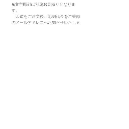
◉文字彫刻は別途お見積りとなりま
す。
印鑑をご注文後、彫刻代金をご登録
のメールアドレスへお知らせいたしま
す。
料金は上記画像のご案内をご参考く
ださいませ。
ご不明な点はお電話でも承っておりま
す。
TEL : 045-263-8351
営業時間：10:30 - 18:30
営業日：日祝日を除く（展示会等で土
曜日が休業の場合がございます）
印鑑ケースについて
別売で印鑑ケースをご用意しておりま
返品・返金ポリシー
す。
下記よりご注文くださいませ。