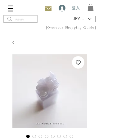
登入
JPY (¥)
[Overseas Shopping Guide]