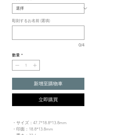
彫刻するお名前 (選填)
0/4
數量
*
新增至購物車
立即購買
・サイズ：47.7*18.8*13.8mm
・印面：18.8*13.8mm