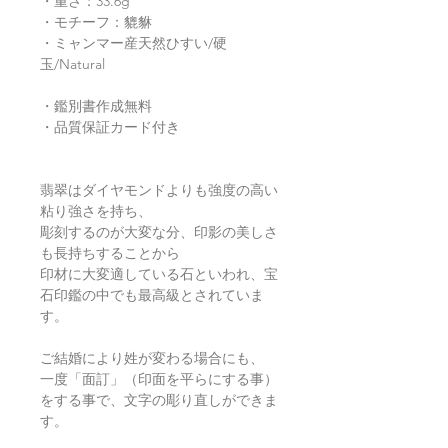
・重さ：33.6g
・モチーフ：貔貅
・ミャンマー産天然ひすい/硬
玉/Natural
・鑑別書作成無料
・品質保証カード付き
翡翠はダイヤモンドよりも強度の高い
粘り強さを持ち、
彫刻するのが大変な分、印影の美しさ
も長持ちすることから
印材に大変適している石といわれ、宝
石印鑑の中でも最高級とされていま
す。
ご結婚により姓が変わる場合にも、
一度「面訂」（印面を平らにする事）
をする事で、文字の彫り直しができま
す。