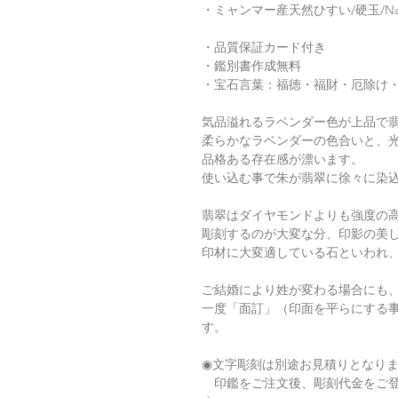
・ミャンマー産天然ひすい/硬玉/Natu
・品質保証カード付き
・鑑別書作成無料
・宝石言葉：福徳・福財・厄除け
気品溢れるラベンダー色が上品で
柔らかなラベンダーの色合いと、
品格ある存在感が漂います。
使い込む事で朱が翡翠に徐々に染
翡翠はダイヤモンドよりも強度の
彫刻するのが大変な分、印影の美
印材に大変適している石といわれ
ご結婚により姓が変わる場合にも
一度「面訂」（印面を平らにする
す。
◉文字彫刻は別途お見積りとなり
印鑑をご注文後、彫刻代金をご登