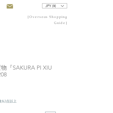
JPY (¥)
[Overseas Shopping
Guide]
SAKURA PI XIU
08
20枚&2点以上