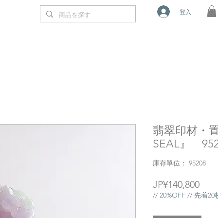
登入
翡翠印材・置物『
SEAL』 952
庫存單位： 95208
價
JP¥140,800
格
// 20%OFF // 先着