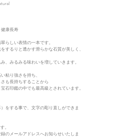
せ。
金が税別50,000
ral
す）。
・
くりぬき指輪のサ
【発送】
通常商品の発送は土
有料の鑑別書をご希望
・
バングルの選び方
日、大型連休明けの
円をご一緒にご購入
・健康長寿
・
翡翠って何色？
鑑別箇所は任意の翡
翡翠らしい表情の一本です。
・
ペンダント"玉璧"
光をするりと透かす滑らかな石質が美しく、
※鑑別書の作成はキ
了承くださいませ。
・
その他の動画
込み、みるみる味わいを増していきます。
・
翡翠について（web
高い粘り強さを持ち、
しさも長持ちすることから
、宝石印鑑の中でも最高級とされています。
、
事）をする事で、文字の彫り直しができま
ます。
録のメールアドレスへお知らせいたしま