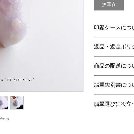
無庫存
印鑑ケースにつ
別売で印鑑ケースを
返品・返金ポリ
下記よりご注文くだ
・
トカゲ革
お電話かメールにて
・
商品の配送につ
腹ワニ革
に弊社までご返送く
・
背ワニ革
込等による返金時の
・
オーストリッチ革
【送料】
翡翠鑑別書につ
3,980円（税込）以
ヤマト運輸宅配便：全
日本郵便クリックポス
当店の鑑別書は日本
通常商品は日本郵便
翡翠選びに役立
をしております。
す。
梱包サイズ、お届け
翡翠であることはもち
翡翠選びに役立つ動画
.9mm
配便となります。
査を行い天然の色彩
す。
特にご希望がある場
望の際はご注文の際
以下リンクよりご覧