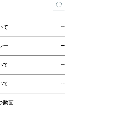
いて
ご用意しております。
シー
さいませ。
ご連絡の上、商品到着から7日以内
いて
ださい。返品にかかる送料、銀行振
手数料はお客様負担となります。
いて
上お買上げで
全国送料無料
。
国一律770円
ト：全国一律185円
国内で信頼の於ける鑑別機関へ依頼
クリックポストにて発送いたしま
つ動画
日時指定、代引き、高額商品等は宅
ろん、FT-IR分析にて染料の含浸検
を"翡翠TV"にてご案内しておりま
を保証しております。鑑別書をご希
合は備考欄にてお知らせくださいま
に選択肢をお選びください（商品代
くださいませ。