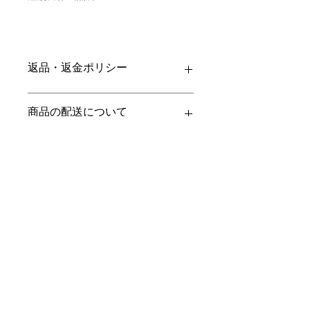
返品・返金ポリシー
お電話かメールにてご連絡の上、商品
商品の配送について
到着から7日以内に弊社までご返送く
ださい。返品にかかる送料、銀行振込
等による返金時の手数料はお客様負担
【送料】
翡翠鑑別書について
となります。
3,980円（税込）以上お買上げで
全国
送料無料
。
ヤマト運輸宅配便：全国一律770円
当店の鑑別書は日本国内で信頼の於け
翡翠選びに役立つ動画
日本郵便クリックポスト：全国一律
る鑑別機関へ依頼をしております。
185円
翡翠であることはもちろん、FT-IR分
通常商品は日本郵便クリックポストに
析にて染料の含浸検査を行い天然の色
翡翠選びに役立つ動画を"翡翠TV"にて
くりぬきリング・バングルにつ
て発送いたします。
彩を保証しております。鑑別書をご希
ご案内しております。
いて
梱包サイズ、お届け日時指定、代引
望の際はご注文の際に選択肢をお選び
以下リンクよりご覧くださいませ。
き、高額商品等は宅配便となります。
ください（商品代金が税別50,000円以
天然の石を薄くくりぬいておりますの
特にご希望がある場合は備考欄にてお
上は無料、未満は有料となります）。
・
くりぬき指輪のサイズ選びのコツ
クーポンの併用について
で、
知らせくださいませ。
有料の鑑別書をご希望の場合は「翡翠