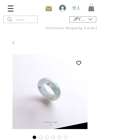
登入
JPY (¥)
[Overseas Shopping Guide]