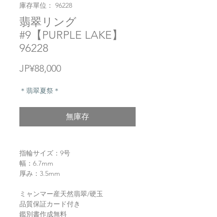
庫存單位： 96228
翡翠リング
#9【PURPLE LAKE】
96228
價
JP¥88,000
格
＊翡翠夏祭＊
無庫存
指輪サイズ：9号
幅：6.7mm
厚み：3.5mm
ミャンマー産天然翡翠/硬玉
品質保証カード付き
鑑別書作成無料