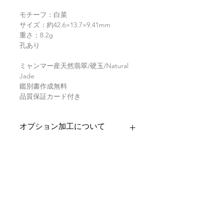
モチーフ：白菜
サイズ：約42.6×13.7×9.41mm
重さ：8.2g
孔あり
ミャンマー産天然翡翠/硬玉/Natural
Jade
鑑別書作成無料
品質保証カード付き
オプション加工について
お求めいただきましたお品への加工を
商品の配送について
承ります。
・バチカン加工
【送料】
翡翠鑑別書について
チェーンを通すためのバチカンをお
3,980円（税込）以上お買上げで
全国
付けいたします。
送料無料
。
ヤマト運輸宅配便：全国一律770円
当店の鑑別書は日本国内で信頼の於け