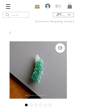
登入
JPY (¥)
[Overseas Shopping Guide]