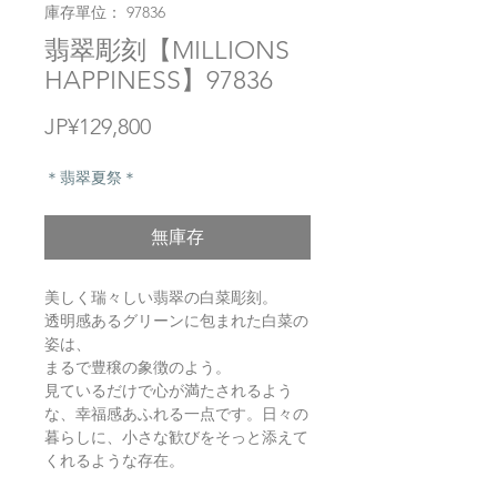
庫存單位： 97836
翡翠彫刻【MILLIONS
HAPPINESS】97836
價
JP¥129,800
格
＊翡翠夏祭＊
無庫存
美しく瑞々しい翡翠の白菜彫刻。
透明感あるグリーンに包まれた白菜の
姿は、
まるで豊穣の象徴のよう。
見ているだけで心が満たされるよう
な、幸福感あふれる一点です。日々の
暮らしに、小さな歓びをそっと添えて
くれるような存在。