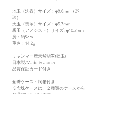
地玉（沈香）サイズ：φ8.8mm（29
珠）
天玉（翡翠）サイズ：φ5.7mm
親玉（アメシスト）サイズ: φ10.2mm
房：約9cm
重さ：14.2g
ミャンマー産天然翡翠(硬玉)
日本製/Made in Japan
品質保証カード付き
念珠ケース・桐箱付き
※念珠ケースは、２種類のケースから
お選びいただけます。
返品・返金ポリシー
お電話かメールにてご連絡の上、商品
商品の配送について
到着から7日以内に弊社までご返送く