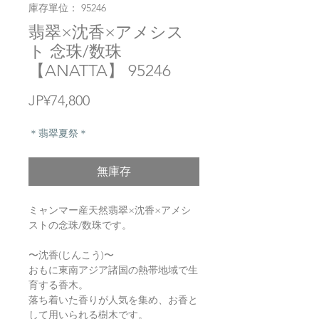
庫存單位： 95246
翡翠×沈香×アメシス
ト 念珠/数珠
【ANATTA】 95246
價
JP¥74,800
格
＊翡翠夏祭＊
無庫存
ミャンマー産天然翡翠×沈香×アメシ
ストの念珠/数珠です。
〜沈香(じんこう)〜
おもに東南アジア諸国の熱帯地域で生
育する香木。
落ち着いた香りが人気を集め、お香と
して用いられる樹木です。