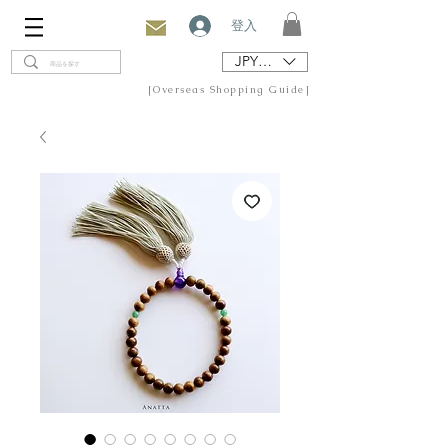
登入
JPY (¥)
[Overseas Shopping Guide]