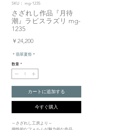
SKU： mg-1235
さざれし作品『月待
潮』ラピスラズリ mg-
1235
価
￥24,200
格
＊翡翠夏祭＊
数量
*
カートに追加する
今すぐ購入
～さざれし工房より～
個性的なフォルムが魅力的な作品。