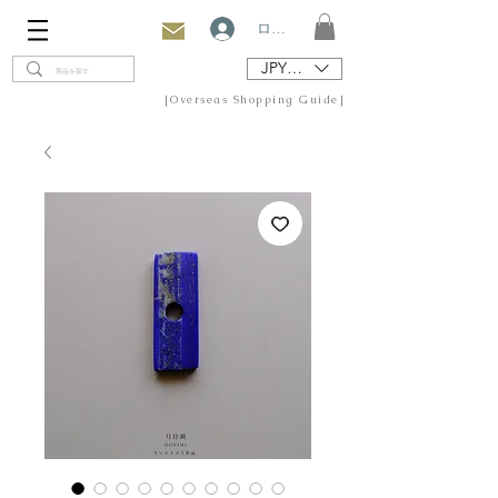
ログイン
JPY (¥)
[Overseas Shopping Guide]