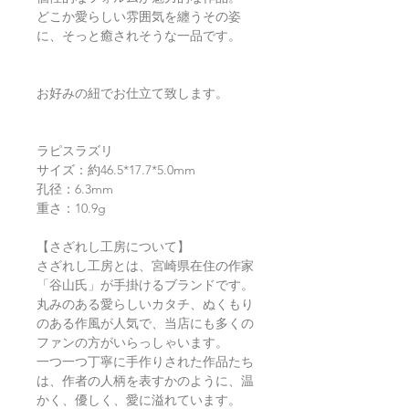
どこか愛らしい雰囲気を纏うその姿
に、そっと癒されそうな一品です。
お好みの紐でお仕立て致します。
ラピスラズリ
サイズ：約46.5*17.7*5.0mm
孔径：6.3mm
重さ：10.9g
【さざれし工房について】
さざれし工房とは、宮崎県在住の作家
「谷山氏」が手掛けるブランドです。
丸みのある愛らしいカタチ、ぬくもり
のある作風が人気で、当店にも多くの
ファンの方がいらっしゃいます。
一つ一つ丁寧に手作りされた作品たち
は、作者の人柄を表すかのように、温
かく、優しく、愛に溢れています。