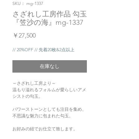
SKU： mg-1337
さざれし工房作品 勾玉
『笠沙の海』mg-1337
価
￥27,500
格
// 20%OFF // 先着20枚&2点以上
在庫なし
～さざれし工房より～
温もり溢れるフォルムが愛らしいアメ
シストの勾玉。
パワーストーンとしても注目を集め、
不思議な魅力に包まれた勾玉。
お好みの紐でお仕立て致します。