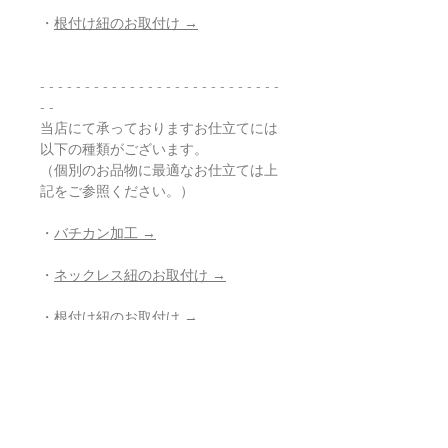
・
根付け紐のお取付け →
- - - - - - - - - - - - - - - - - - - - - - - - - - -
- -
当店にて承っておりますお仕立てには
以下の種類がございます。
（個別のお品物に最適なお仕立ては上
記をご参照ください。）
・
バチカン加工 →
・
ネックレス紐のお取付け →
・
根付け紐のお取付け →
・
ストラップ紐のお取付け →
・
穴開け加工 →
・
紐の組み直し →