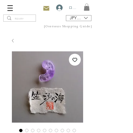
ログイン
JPY (¥)
[Overseas Shopping Guide]