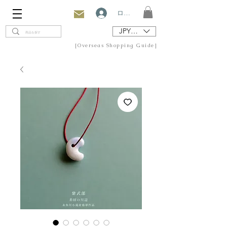
ログイン
JPY (¥)
[Overseas Shopping Guide]