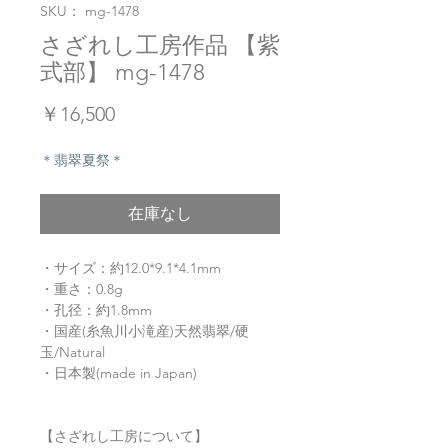
SKU： mg-1478
さざれし工房作品 【紫
式部】 mg-1478
価
￥16,500
格
＊翡翠夏祭＊
在庫なし
・サイズ：約12.0*9.1*4.1mm
・重さ：0.8g
・孔径：約1.8mm
・国産(糸魚川小滝産)天然翡翠/硬
玉/Natural
・日本製(made in Japan)
【さざれし工房について】