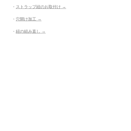
・
ストラップ紐のお取付け →
・
穴開け加工 →
・
紐の組み直し →
・
その他、お修理、ジュエリー加工の
ご相談 →
- - - - - - - - - - - - - - - - - - - - - - - - - - -
- -
返品・返金ポリシー
お電話かメールにてご連絡の上、商品
商品の配送について
到着から7日以内に弊社までご返送く
ださい。返品にかかる送料、銀行振込
等による返金時の手数料はお客様負担
【送料】
翡翠鑑別書について
となります。
3,980円（税込）以上お買上げで
全国
送料無料
。