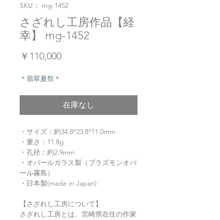
SKU： mg-1452
さざれし工房作品【経
幸】 mg-1452
価
￥110,000
格
＊翡翠夏祭＊
在庫なし
・サイズ：約34.8*23.8*11.0mm
・重さ：11.8g
・孔径：約2.9mm
・オパールガラス製（プラズモンオパ
ール霧島）
・日本製(made in Japan)
【さざれし工房について】
さざれし工房とは、宮崎県在住の作家