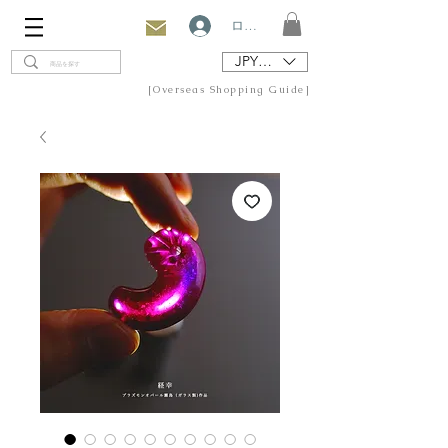
ログイン
JPY (¥)
[Overseas Shopping Guide]