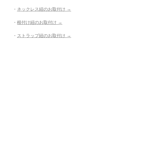
・
ネックレス紐のお取付け →
・
根付け紐のお取付け →
・
ストラップ紐のお取付け →
・
穴開け加工 →
・
紐の組み直し →
・
その他、お修理、ジュエリー加工の
ご相談 →
- - - - - - - - - - - - - - - - - - - - - - - - - - -
- -
返品・返金ポリシー
お電話かメールにてご連絡の上、商品