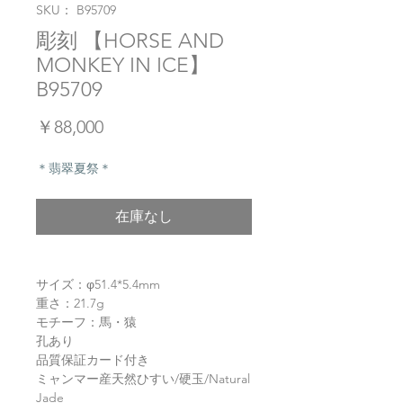
SKU： B95709
彫刻 【HORSE AND
MONKEY IN ICE】
B95709
価
￥88,000
格
＊翡翠夏祭＊
在庫なし
サイズ：φ51.4*5.4mm
重さ：21.7g
モチーフ：馬・猿
孔あり
品質保証カード付き
ミャンマー産天然ひすい/硬玉/Natural
Jade