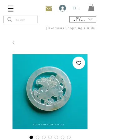
ログイン
JPY (¥)
[Overseas Shopping Guide]