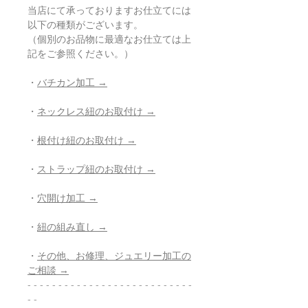
当店にて承っておりますお仕立てには
以下の種類がございます。
（個別のお品物に最適なお仕立ては上
記をご参照ください。）
・
バチカン加工 →
・
ネックレス紐のお取付け →
・
根付け紐のお取付け →
・
ストラップ紐のお取付け →
・
穴開け加工 →
・
紐の組み直し →
・
その他、お修理、ジュエリー加工の
ご相談 →
- - - - - - - - - - - - - - - - - - - - - - - - - - -
- -