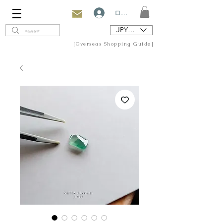
ログイン
JPY (¥)
[Overseas Shopping Guide]