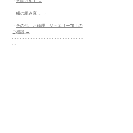
・
穴開け加工 →
・
紐の組み直し →
・
その他、お修理、ジュエリー加工の
ご相談 →
- - - - - - - - - - - - - - - - - - - - - - - - - - -
- -
- - - - - - - - - - - - - - - - - - - - - - - - - - -
- -
・
鑑別書作成のご希望（有料）
- - - - - - - - - - - - - - - - - - - - - - - - - - -
- -
返品・返金ポリシー
お電話かメールにてご連絡の上、商品