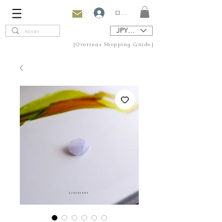
ログイン
JPY (¥)
[Overseas Shopping Guide]