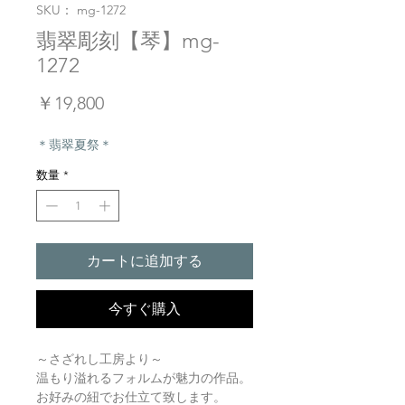
SKU： mg-1272
翡翠彫刻【琴】mg-
1272
価
￥19,800
格
＊翡翠夏祭＊
数量
*
カートに追加する
今すぐ購入
～さざれし工房より～
温もり溢れるフォルムが魅力の作品。
お好みの紐でお仕立て致します。