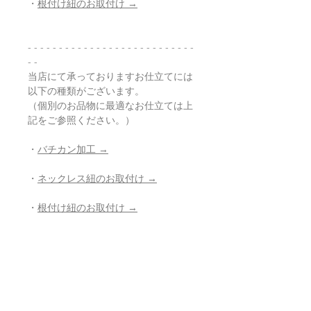
・
根付け紐のお取付け →
- - - - - - - - - - - - - - - - - - - - - - - - - - -
- -
当店にて承っておりますお仕立てには
以下の種類がございます。
（個別のお品物に最適なお仕立ては上
記をご参照ください。）
・
バチカン加工 →
・
ネックレス紐のお取付け →
・
根付け紐のお取付け →
・
ストラップ紐のお取付け →
・
穴開け加工 →
・
紐の組み直し →