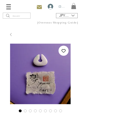
ログイン
JPY (¥)
[Overseas Shopping Guide]