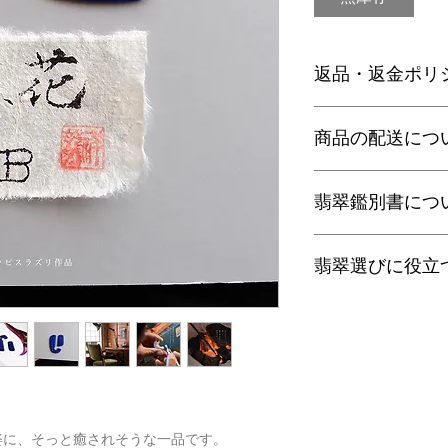
返品・返金ポリ
お電話かメールにて
商品の配送につ
に弊社までご返送く
込等による返金時の
【送料】
翡翠鑑別書につ
3,980円（税込）以
ヤマト運輸宅配便：全
日本郵便クリックポス
当店の鑑別書は日本
通常商品は日本郵便
翡翠選びに役立
をしております。
す。
翡翠であることはもち
梱包サイズ、お届け
査を行い天然の色彩
翡翠選びに役立つ動画
配便となります。
望の際はご注文の際
す。
特にご希望がある場
金が税別50,000
以下リンクよりご覧
せ。
す）。
有料の鑑別書をご希望
・
くりぬき指輪のサ
【発送】
円をご一緒にご購入
。
通常商品の発送は土
鑑別箇所は任意の翡
・
バングルの選び方
姿に、そっと癒されそうな一品です。