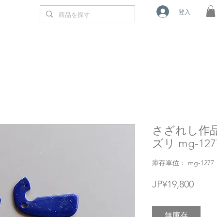
登入
さざれし作
ズリ mg-127
庫存單位： mg-1277
價
JP¥19,800
格
無庫存