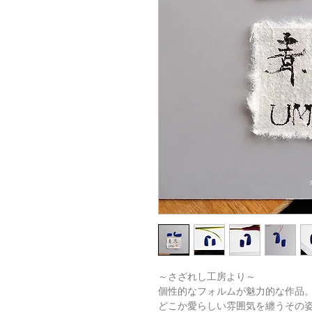
～さざれし工房より～
個性的なフォルムが魅力的な作品
どこか愛らしい雰囲気を纏うその