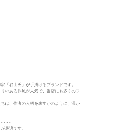
日、大型連休明けの
※鑑別書の作成はキ
了承くださいませ。
・
翡翠って何色？
・
ペンダント"玉璧"
・
その他の動画
・
翡翠について（web
作家「谷山氏」が手掛けるブランドです。
もりのある作風が人気で、当店にも多くのフ
たちは、作者の人柄を表すかのように、温か
 - - - -
てが最適です。