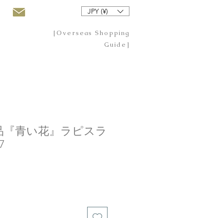
JPY (¥)
[Overseas Shopping
Guide]
品『青い花』ラピスラ
7