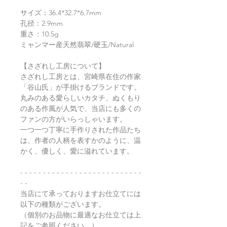
サイズ：36.4*32.7*6.7mm
孔径：2.9mm
重さ：10.5g
ミャンマー産天然翡翠/硬玉/Natural
【さざれし工房について】
さざれし工房とは、宮崎県在住の作家
「谷山氏」が手掛けるブランドです。
丸みのある愛らしいカタチ、ぬくもり
のある作風が人気で、当店にも多くの
ファンの方がいらっしゃいます。
一つ一つ丁寧に手作りされた作品たち
は、作者の人柄を表すかのように、温
かく、優しく、愛に溢れています。
- - - - - - - - - - - - - - - - - - - - - - - - - - -
- -
当店にて承っておりますお仕立てには
以下の種類がございます。
（個別のお品物に最適なお仕立ては上
記をご参照ください。）