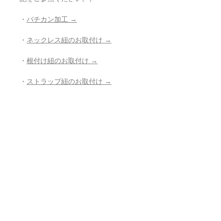
・
バチカン加工 →
・
ネックレス紐のお取付け →
・
根付け紐のお取付け →
・
ストラップ紐のお取付け →
・
穴開け加工 →
・
紐の組み直し →
・
その他、お修理、ジュエリー加工の
ご相談 →
- - - - - - - - - - - - - - - - - - - - - - - - - - -
- -
返品・返金ポリシー