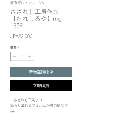
庫存單位： mg−1359
さざれし工房作品
【たれしるや】mg-
1359
價
JP¥22,000
格
數量
*
新增至購物車
立即購買
～さざれし工房より～
温もり溢れるフォルムが魅力的な作
品。