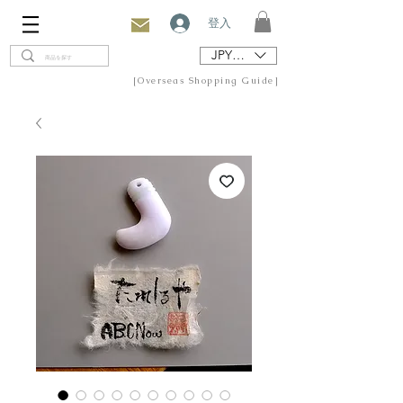
登入
JPY (¥)
[Overseas Shopping Guide]