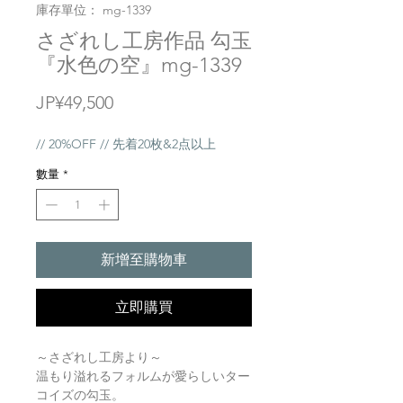
庫存單位： mg-1339
さざれし工房作品 勾玉
『水色の空』mg-1339
價
JP¥49,500
格
// 20%OFF // 先着20枚&2点以上
數量
*
新增至購物車
立即購買
～さざれし工房より～
温もり溢れるフォルムが愛らしいター
コイズの勾玉。