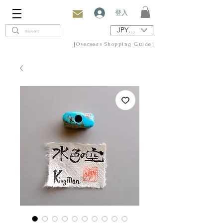
登入
JPY (¥)
[Overseas Shopping Guide]