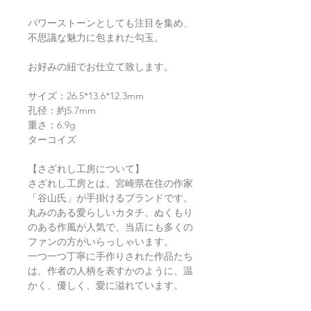
パワーストーンとしても注目を集め、
不思議な魅力に包まれた勾玉。
お好みの紐でお仕立て致します。
サイズ：26.5*13.6*12.3mm
孔径：約5.7mm
重さ：6.9g
ターコイズ
【さざれし工房について】
さざれし工房とは、宮崎県在住の作家
「谷山氏」が手掛けるブランドです。
丸みのある愛らしいカタチ、ぬくもり
のある作風が人気で、当店にも多くの
ファンの方がいらっしゃいます。
一つ一つ丁寧に手作りされた作品たち
は、作者の人柄を表すかのように、温
かく、優しく、愛に溢れています。