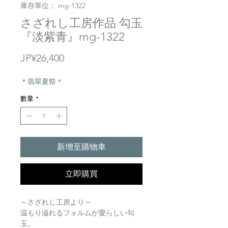
庫存單位： mg-1322
さざれし工房作品 勾玉
『淡紫青』mg-1322
價
JP¥26,400
格
＊翡翠夏祭＊
數量
*
新增至購物車
立即購買
～さざれし工房より～
温もり溢れるフォルムが愛らしい勾
玉。