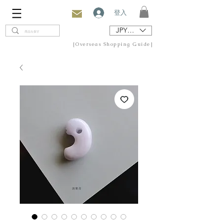
登入
JPY (¥)
[Overseas Shopping Guide]