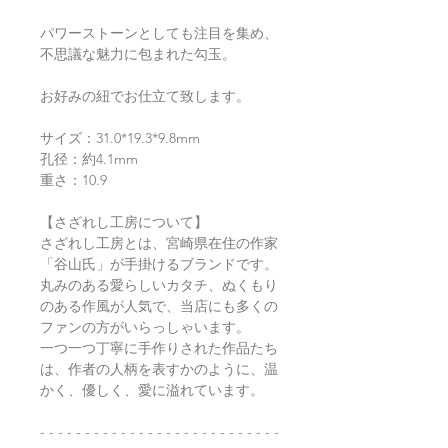
パワーストーンとしても注目を集め、
不思議な魅力に包まれた勾玉。
お好みの紐でお仕立て致します。
サイズ：31.0*19.3*9.8mm
孔径：約4.1mm
重さ：10.9
【さざれし工房について】
さざれし工房とは、宮崎県在住の作家
「谷山氏」が手掛けるブランドです。
丸みのある愛らしいカタチ、ぬくもり
のある作風が人気で、当店にも多くの
ファンの方がいらっしゃいます。
一つ一つ丁寧に手作りされた作品たち
は、作者の人柄を表すかのように、温
かく、優しく、愛に溢れています。
- - - - - - - - - - - - - - - - - - - - - - - - - - -