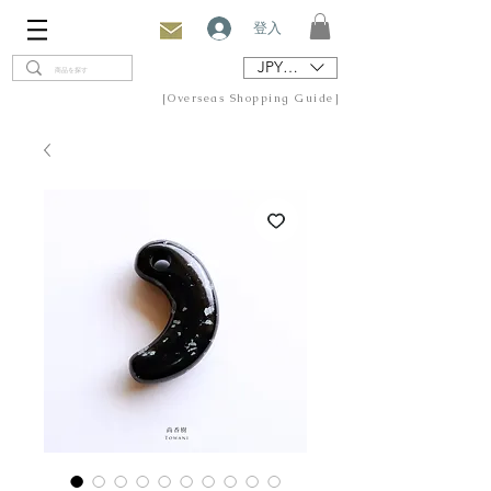
登入
JPY (¥)
[Overseas Shopping Guide]