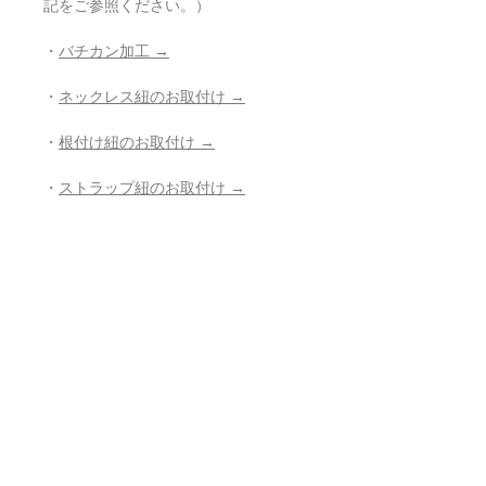
記をご参照ください。）
・
バチカン加工 →
・
ネックレス紐のお取付け →
・
根付け紐のお取付け →
・
ストラップ紐のお取付け →
・
穴開け加工 →
・
紐の組み直し →
・
その他、お修理、ジュエリー加工の
ご相談 →
- - - - - - - - - - - - - - - - - - - - - - - - - - -
- -
返品・返金ポリシー