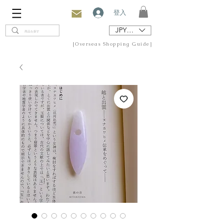
登入
JPY (¥)
[Overseas Shopping Guide]