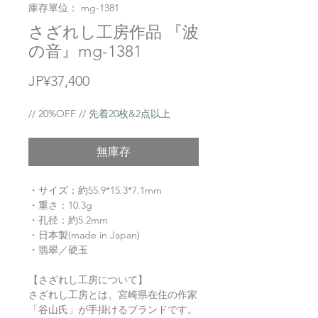
庫存單位： mg-1381
さざれし工房作品 『波
の音』mg-1381
價
JP¥37,400
格
// 20%OFF // 先着20枚&2点以上
無庫存
・サイズ：約55.9*15.3*7.1mm
・重さ：10.3g
・孔径：約5.2mm
・日本製(made in Japan)
・翡翠／硬玉
【さざれし工房について】
さざれし工房とは、宮崎県在住の作家
「谷山氏」が手掛けるブランドです。