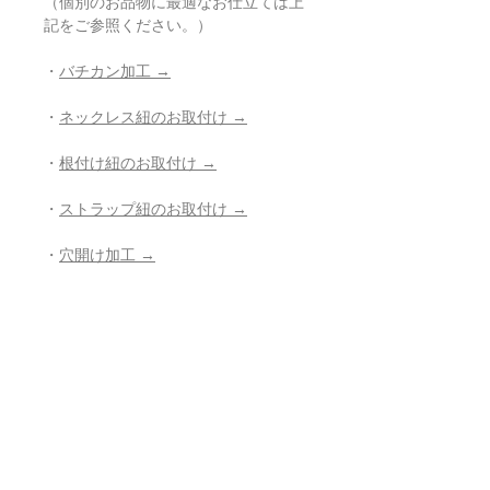
（個別のお品物に最適なお仕立ては上
記をご参照ください。）
・
バチカン加工 →
・
ネックレス紐のお取付け →
・
根付け紐のお取付け →
・
ストラップ紐のお取付け →
・
穴開け加工 →
・
紐の組み直し →
・
その他、お修理、ジュエリー加工の
ご相談 →
- - - - - - - - - - - - - - - - - - - - - - - - - - -
- -