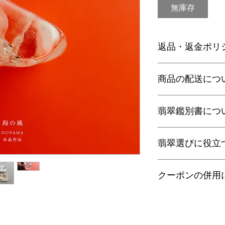
無庫存
返品・返金ポリ
お電話かメールにて
商品の配送につ
に弊社までご返送く
込等による返金時の
【送料】
翡翠鑑別書につ
3,980円（税込）以
ヤマト運輸宅配便：全
日本郵便クリックポス
当店の鑑別書は日本
通常商品は日本郵便
翡翠選びに役立
をしております。
す。
翡翠であることはもち
梱包サイズ、お届け
査を行い天然の色彩
翡翠選びに役立つ動画
配便となります。
望の際はご注文の際
クーポンの併用
す。
特にご希望がある場
金が税別50,000
以下リンクよりご覧
せ。
す）。
誠に恐れ入りますが
有料の鑑別書をご希望
・
くりぬき指輪のサ
ンの併用は出来ませ
【発送】
円をご一緒にご購入