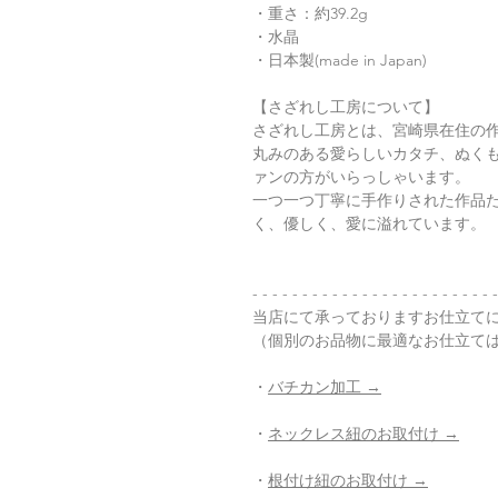
・重さ：約39.2g
・水晶
・日本製(made in Japan)
【さざれし工房について】
さざれし工房とは、宮崎県在住の
丸みのある愛らしいカタチ、ぬく
ァンの方がいらっしゃいます。
一つ一つ丁寧に手作りされた作品
く、優しく、愛に溢れています。
- - - - - - - - - - - - - - - - - - - - - - - - -
当店にて承っておりますお仕立て
（個別のお品物に最適なお仕立て
・
バチカン加工 →
・
ネックレス紐のお取付け →
・
根付け紐のお取付け →