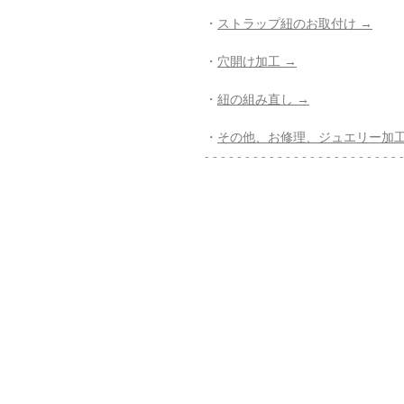
・
ストラップ紐のお取付け →
・
穴開け加工 →
・
紐の組み直し →
・
その他、お修理、ジュエリー加工
- - - - - - - - - - - - - - - - - - - - - - - - -