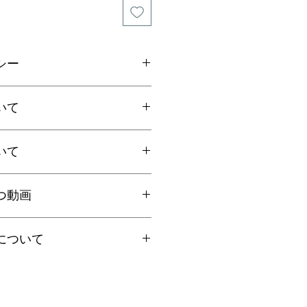
シー
ご連絡の上、商品到着から7日以内
いて
ださい。返品にかかる送料、銀行振
手数料はお客様負担となります。
いて
上お買上げで
全国送料無料
。
国一律770円
ト：全国一律185円
国内で信頼の於ける鑑別機関へ依頼
クリックポストにて発送いたしま
つ動画
ろん、FT-IR分析にて染料の含浸検
日時指定、代引き、高額商品等は宅
を保証しております。鑑別書をご希
を"翡翠TV"にてご案内しておりま
に選択肢をお選びください（商品代
について
合は備考欄にてお知らせくださいま
円以上は無料、未満は有料となりま
くださいませ。
、クーポン・その他割引キャンペー
の場合は「翡翠鑑別書」税別6,000
イズ選びのコツ
ん。ご了承くださいませ。
ください。