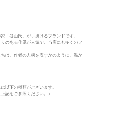
通常商品の発送は土
鑑別箇所は任意の翡
・
バングルの選び方
日、大型連休明けの
※鑑別書の作成はキ
了承くださいませ。
・
翡翠って何色？
・
ペンダント"玉璧"
作家「谷山氏」が手掛けるブランドです。
・
その他の動画
もりのある作風が人気で、当店にも多くのフ
・
翡翠について（web
たちは、作者の人柄を表すかのように、温か
 - - - -
には以下の種類がございます。
は上記をご参照ください。）