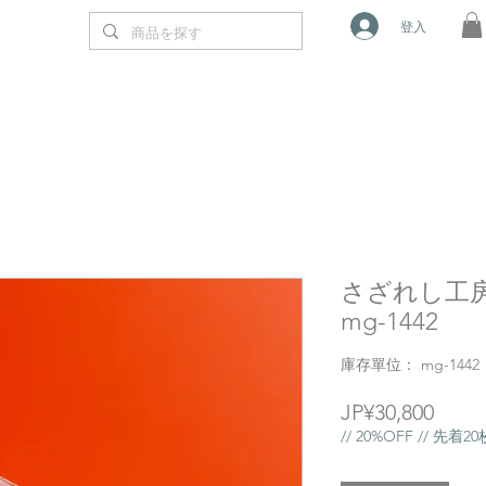
登入
さざれし工房
mg-1442
庫存單位： mg-1442
價
JP¥30,800
格
// 20%OFF // 先着