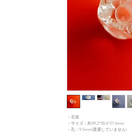
・石笛
・サイズ：約39.2*30.6*21.6mm
・孔：9.5mm(貫通していません)