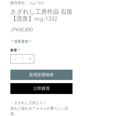
庫存單位： mg-1332
さざれし工房作品 石笛
【流音】mg-1332
價
JP¥30,800
格
＊翡翠夏祭＊
數量
*
新增至購物車
立即購買
～さざれし工房より～
温もり溢れるフォルムが愛らしい石
笛。