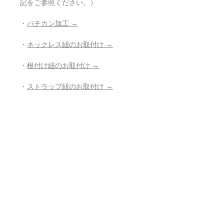
記をご参照ください。）
・
バチカン加工 →
・
ネックレス紐のお取付け →
・
根付け紐のお取付け →
・
ストラップ紐のお取付け →
・
穴開け加工 →
・
紐の組み直し →
・
その他、お修理、ジュエリー加工の
ご相談 →
- - - - - - - - - - - - - - - - - - - - - - - - - - -
- -
返品・返金ポリシー