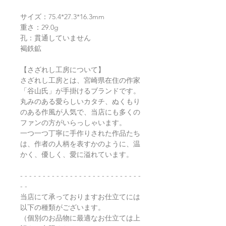
サイズ：75.4*27.3*16.3mm
重さ：29.0g
孔：貫通していません
褐鉄鉱
【さざれし工房について】
さざれし工房とは、宮崎県在住の作家
「谷山氏」が手掛けるブランドです。
丸みのある愛らしいカタチ、ぬくもり
のある作風が人気で、当店にも多くの
ファンの方がいらっしゃいます。
一つ一つ丁寧に手作りされた作品たち
は、作者の人柄を表すかのように、温
かく、優しく、愛に溢れています。
- - - - - - - - - - - - - - - - - - - - - - - - - - -
- -
当店にて承っておりますお仕立てには
以下の種類がございます。
（個別のお品物に最適なお仕立ては上