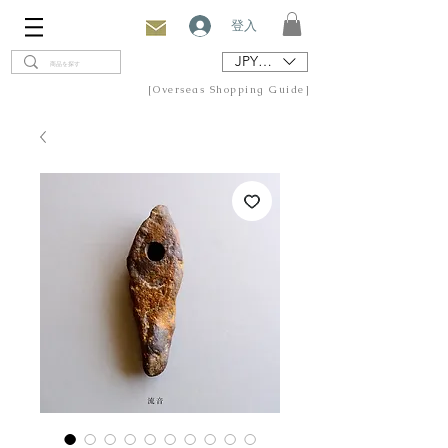
登入
JPY (¥)
[Overseas Shopping Guide]