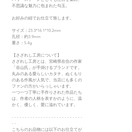
不思議な魅力に包まれた勾玉。
お好みの紐でお仕立て致します。
サイズ：23.3*16.1*10.2mm
孔径：約3.9mm
重さ：5.4g
【さざれし工房について】
さざれし工房とは、宮崎県在住の作家
「谷山氏」が手掛けるブランドです。
丸みのある愛らしいカタチ、ぬくもり
のある作風が人気で、当店にも多くの
ファンの方がいらっしゃいます。
一つ一つ丁寧に手作りされた作品たち
は、作者の人柄を表すかのように、温
かく、優しく、愛に溢れています。
- - - - - - - - - - - - - - - - - - - - - - - - - - -
- -
こちらのお品物には以下のお仕立てが