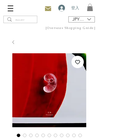
登入
JPY (¥)
[Overseas Shopping Guide]