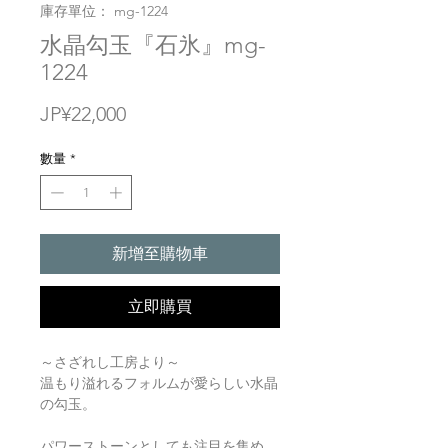
庫存單位： mg-1224
水晶勾玉『石氷』mg-
1224
價
JP¥22,000
格
數量
*
新增至購物車
立即購買
～さざれし工房より～
温もり溢れるフォルムが愛らしい水晶
の勾玉。
パワーストーンとしても注目を集め、