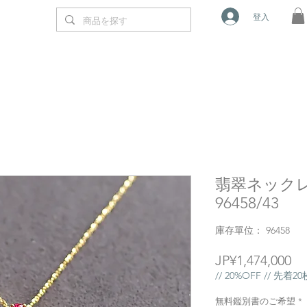
登入
翡翠ネックレ
96458/43
庫存單位： 96458
價
JP¥1,474,000
格
// 20%OFF // 先着
無料鑑別書のご希望
*