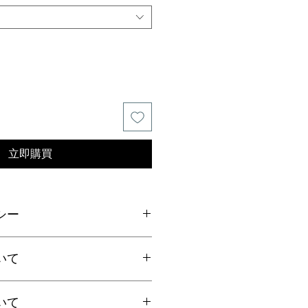
立即購買
シー
ご連絡の上、商品到着から7日以内
いて
ださい。返品にかかる送料、銀行振
手数料はお客様負担となります。
いて
上お買上げで
全国送料無料
。