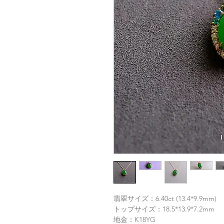
翡翠サイズ：6.40ct (13.4*9.9mm)
トップサイズ：18.5*13.9*7.2mm
地金：K18YG