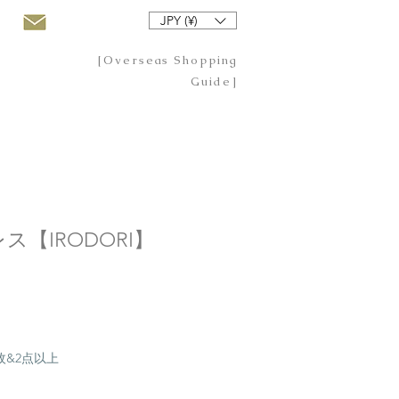
JPY (¥)
[Overseas Shopping
Guide]
ス【IRODORI】
20枚&2点以上