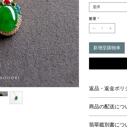
選擇
數量
*
新增至購物車
返品・返金ポリ
お電話かメールにて
商品の配送につ
に弊社までご返送く
込等による返金時の
【送料】
翡翠鑑別書につ
3,980円（税込）以