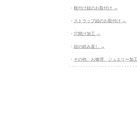
・
根付け紐のお取付け →
・
ストラップ紐のお取付け →
・
穴開け加工 →
・
紐の組み直し →
・
その他、お修理、ジュエリー加工
- - - - - - - - - - - - - - - - - - - - - - - - -