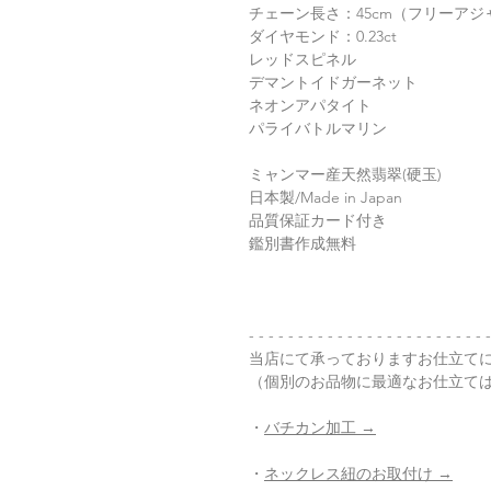
チェーン長さ：45cm（フリーアジ
ダイヤモンド：0.23ct
レッドスピネル
デマントイドガーネット
ネオンアパタイト
パライバトルマリン
ミャンマー産天然翡翠(硬玉)
日本製/Made in Japan
品質保証カード付き
鑑別書作成無料
- - - - - - - - - - - - - - - - - - - - - - - - 
当店にて承っておりますお仕立て
（個別のお品物に最適なお仕立て
・
バチカン加工 →
・
ネックレス紐のお取付け →