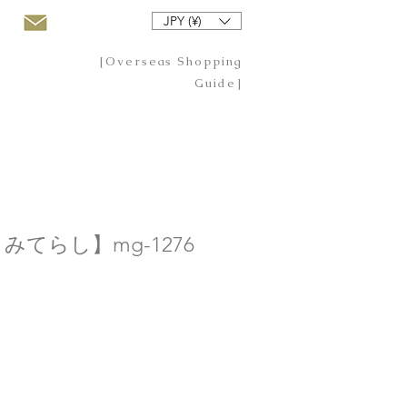
JPY (¥)
[Overseas Shopping
Guide]
みてらし】mg-1276