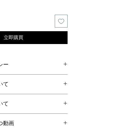
立即購買
シー
ご連絡の上、商品到着から7日以内
いて
ださい。返品にかかる送料、銀行振
手数料はお客様負担となります。
いて
上お買上げで
全国送料無料
。
国一律770円
ト：全国一律185円
国内で信頼の於ける鑑別機関へ依頼
クリックポストにて発送いたしま
つ動画
ろん、FT-IR分析にて染料の含浸検
日時指定、代引き、高額商品等は宅
を保証しております。鑑別書をご希
を"翡翠TV"にてご案内しておりま