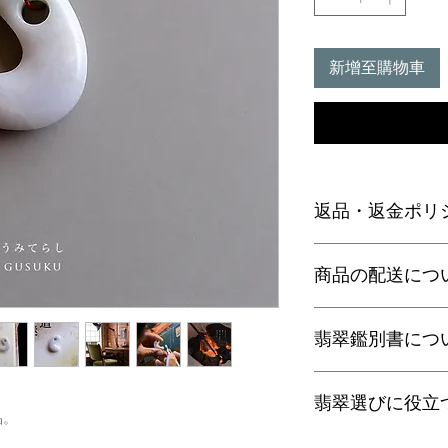
新增至購物車
返品・返金ポリ
お電話かメールにて
商品の配送につ
に弊社までご返送く
込等による返金時の
【送料】
翡翠鑑別書につ
3,980円（税込）以
ヤマト運輸宅配便：全
日本郵便クリックポス
当店の鑑別書は日本
通常商品は日本郵便
翡翠選びに役立
をしております。
品。
す。
翡翠であることはもち
梱包サイズ、お届け
査を行い天然の色彩
翡翠選びに役立つ動画