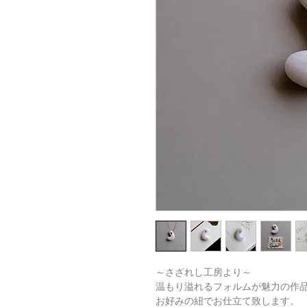
～さざれし工房より～
温もり溢れるフォルムが魅力の作
お好みの紐でお仕立て致します。