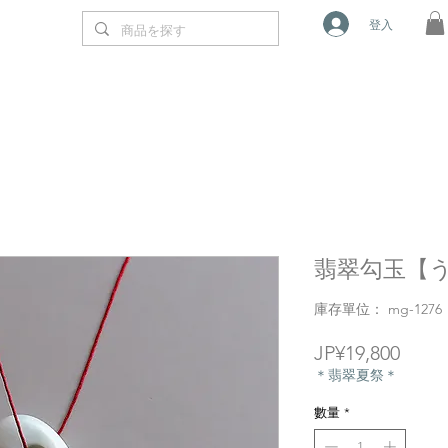
登入
翡翠勾玉【う
庫存單位： mg-1276
價
JP¥19,800
格
＊翡翠夏祭＊
數量
*