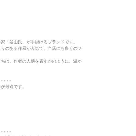
配便となります。
望の際はご注文の際
す。
特にご希望がある場
金が税別50,000
以下リンクよりご覧
せ。
す）。
有料の鑑別書をご希望
・
くりぬき指輪のサ
【発送】
円をご一緒にご購入
通常商品の発送は土
鑑別箇所は任意の翡
・
バングルの選び方
作家「谷山氏」が手掛けるブランドです。
日、大型連休明けの
※鑑別書の作成はキ
もりのある作風が人気で、当店にも多くのフ
了承くださいませ。
・
翡翠って何色？
たちは、作者の人柄を表すかのように、温か
・
ペンダント"玉璧"
・
その他の動画
 - - - -
てが最適です。
・
翡翠について（web
 - - - -