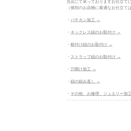
当店にて承っておりますお仕立て
（個別のお品物に最適なお仕立て
・
バチカン加工 →
・
ネックレス紐のお取付け →
・
根付け紐のお取付け →
・
ストラップ紐のお取付け →
・
穴開け加工 →
・
紐の組み直し →
・
その他、お修理、ジュエリー加工
- - - - - - - - - - - - - - - - - - - - - - - - -