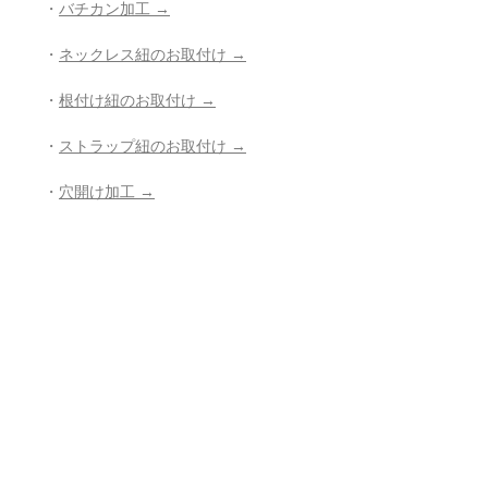
・
バチカン加工 →
・
ネックレス紐のお取付け →
・
根付け紐のお取付け →
・
ストラップ紐のお取付け →
・
穴開け加工 →
・
紐の組み直し →
・
その他、お修理、ジュエリー加工の
ご相談 →
- - - - - - - - - - - - - - - - - - - - - - - - - - -
- -
・
鑑別書作成のご希望（有料）
- - - - - - - - - - - - - - - - - - - - - - - - - - -
- -