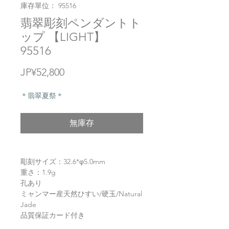
庫存單位： 95516
翡翠彫刻ペンダントト
ップ 【LIGHT】
95516
價
JP¥52,800
格
＊翡翠夏祭＊
無庫存
彫刻サイズ：32.6*φ5.0mm
重さ：1.9g
孔あり
ミャンマー産天然ひすい/硬玉/Natural
Jade
品質保証カード付き