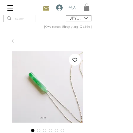
登入
JPY (¥)
[Overseas Shopping Guide]