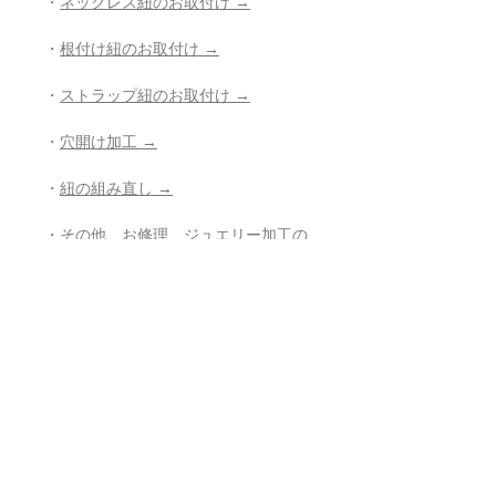
・
ネックレス紐のお取付け →
・
根付け紐のお取付け →
・
ストラップ紐のお取付け →
・
穴開け加工 →
・
紐の組み直し →
・
その他、お修理、ジュエリー加工の
ご相談 →
- - - - - - - - - - - - - - - - - - - - - - - - - - -
- -
・
鑑別書作成のご希望（有料）
- - - - - - - - - - - - - - - - - - - - - - - - - - -
- -
返品・返金ポリシー