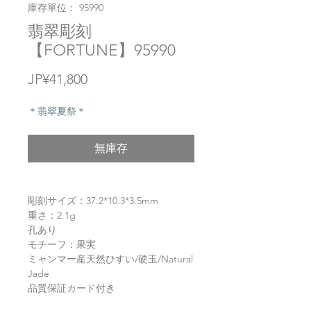
庫存單位： 95990
翡翠彫刻
【FORTUNE】95990
價
JP¥41,800
格
＊翡翠夏祭＊
無庫存
彫刻サイズ：37.2*10.3*3.5mm
重さ：2.1g
孔あり
モチーフ：果実
ミャンマー産天然ひすい/硬玉/Natural
Jade
品質保証カード付き