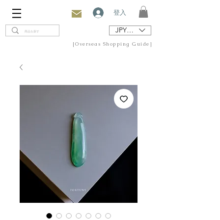
登入
JPY (¥)
[Overseas Shopping Guide]