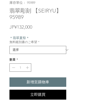
庫存單位： 95989
翡翠彫刻 【SEIRYU】
95989
價
JP¥132,000
格
＊翡翠夏祭＊
無料鑑別書のご希望
*
數量
*
新增至購物車
立即購買