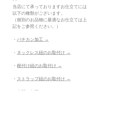
- -
当店にて承っておりますお仕立てには
以下の種類がございます。
（個別のお品物に最適なお仕立ては上
記をご参照ください。）
・
バチカン加工 →
・
ネックレス紐のお取付け →
・
根付け紐のお取付け →
・
ストラップ紐のお取付け →
・
穴開け加工 →
・
紐の組み直し →
・
その他、お修理、ジュエリー加工の
ご相談 →
- - - - - - - - - - - - - - - - - - - - - - - - - - -
- -