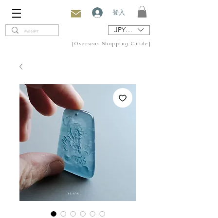
登入
JPY (¥)
[Overseas Shopping Guide]